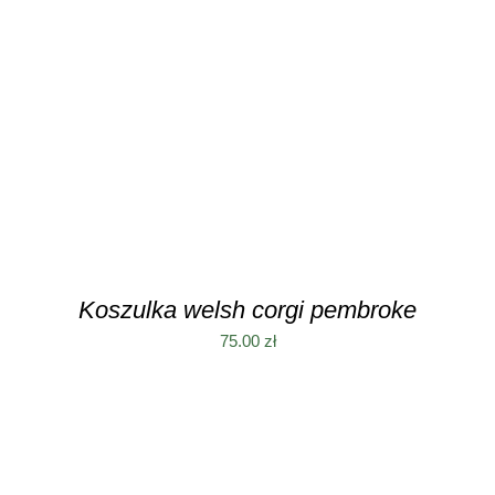
TEN
WYBIERZ OPCJE
/
SZCZEGÓŁY
PRODUKT
MA
WIELE
WARIANTÓW.
OPCJE
MOŻNA
WYBRAĆ
NA
STRONIE
PRODUKTU
Koszulka welsh corgi pembroke
75.00
zł