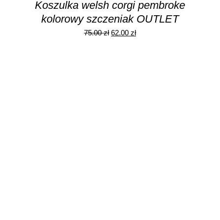
Koszulka welsh corgi pembroke
kolorowy szczeniak OUTLET
Pierwotna
Aktualna
75.00
zł
62.00
zł
cena
cena
wynosiła:
wynosi:
75.00 zł.
62.00 zł.
DODAJ DO KOSZYKA
/
SZCZEGÓŁY