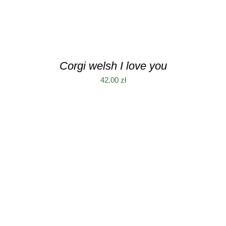
OUTLET
Kontakt
Corgi welsh I love you
42.00
zł
Moje konto
Z WŁASNYM ZDJĘCIEM
Koszyk
Moje konto
DODAJ DO KOSZYKA
/
SZCZEGÓŁY