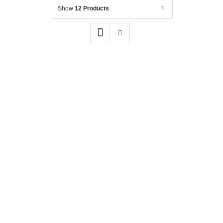
Show
12 Products
Drewniane
Tabliczki
Koszulki
Kubki
Akcesoria
DODAJ DO KOSZYKA
/
SZCZEGÓŁY
Torby
Bez psa ;)