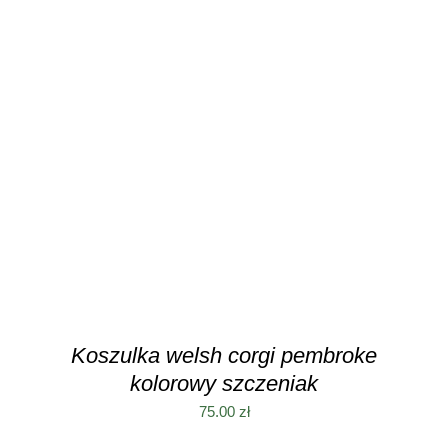
TEN
WYBIERZ OPCJE
/
SZCZEGÓŁY
PRODUKT
MA
WIELE
WARIANTÓW.
OPCJE
MOŻNA
WYBRAĆ
NA
STRONIE
PRODUKTU
Koszulka welsh corgi pembroke
kolorowy szczeniak
75.00
zł