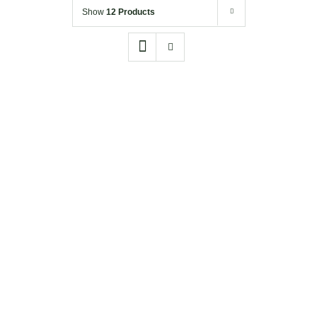
Show
12 Products
Drewniane
Tabliczki
Koszulki
Kubki
Akcesoria
DODAJ DO KOSZYKA
/
SZCZEGÓŁY
Torby
Bez psa ;)