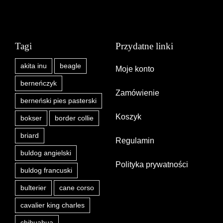
Tagi
Przydatne linki
akita inu
beagle
Moje konto
berneńczyk
Zamówienie
berneński pies pasterski
Koszyk
bokser
border collie
briard
Regulamin
buldog angielski
Polityka prywatności
buldog francuski
bulterier
cane corso
cavalier king charles
chihuahua