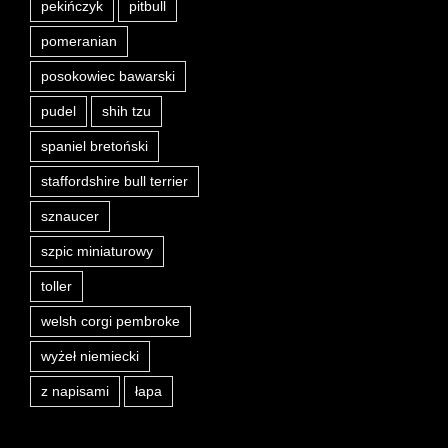
pekińczyk
pitbull
pomeranian
posokowiec bawarski
pudel
shih tzu
spaniel bretoński
staffordshire bull terrier
sznaucer
szpic miniaturowy
toller
welsh corgi pembroke
wyżeł niemiecki
z napisami
łapa