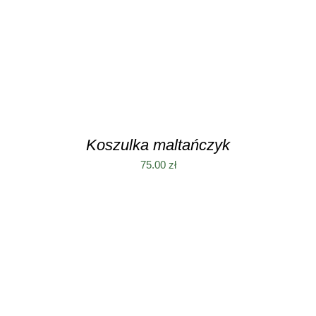
MA
WIELE
WARIANTÓW.
OPCJE
MOŻNA
WYBRAĆ
NA
STRONIE
PRODUKTU
Koszulka maltańczyk
75.00
zł