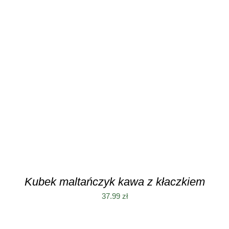
DODAJ DO KOSZYKA
/
SZCZEGÓŁY
Kubek maltańczyk kawa z kłaczkiem
37.99
zł