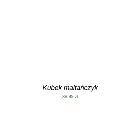
DODAJ DO KOSZYKA
/
SZCZEGÓŁY
Kubek maltańczyk
38.99
zł