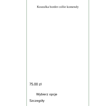
Koszulka border collie komendy
75.00
zł
Ten
Wybierz opcje
produkt
Szczegóły