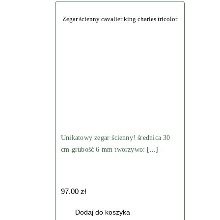
BEZ PSA ;)
Zegar ścienny cavalier king charles tricolor
OUTLET
Z WŁASNYM ZDJĘCIEM
Unikatowy zegar ścienny! średnica 30
cm grubość 6 mm tworzywo: [...]
97.00
zł
Dodaj do koszyka