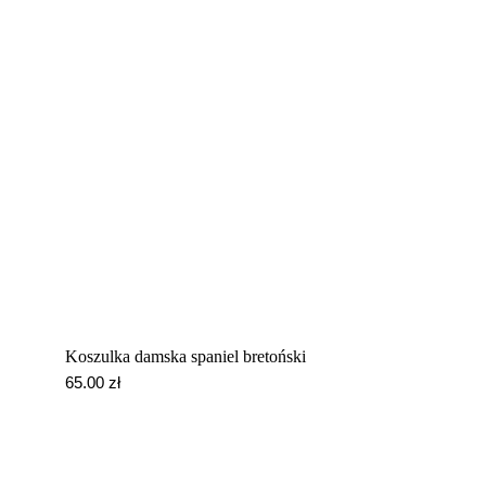
OUTLET
Kontakt
Moje konto
Z WŁASNYM ZDJĘCIEM
Koszyk
Koszulka damska spaniel bretoński
65.00
zł
Moje konto