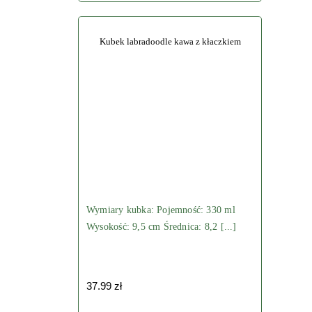
ma
wiele
wariantów.
Kubek labradoodle kawa z kłaczkiem
Opcje
można
wybrać
na
stronie
produktu
Wymiary kubka: Pojemność: 330 ml
Wysokość: 9,5 cm Średnica: 8,2 [...]
37.99
zł