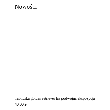
Nowości
Drewniane
Tabliczki
Koszulki
Kubki
Akcesoria
Torby
Tabliczka golden retriever las podwójna ekspozycja
Bez psa ;)
49.00
zł