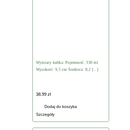
można
wybrać
na
stronie
produktu
Wymiary kubka: Pojemność: 330 ml
Wysokość: 9,5 cm Średnica: 8,2 [...]
38.99
zł
Dodaj do koszyka
Szczegóły