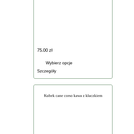
75.00
zł
Ten
Wybierz opcje
produkt
Szczegóły
ma
wiele
wariantów.
Kubek cane corso kawa z kłaczkiem
Opcje
można
wybrać
na