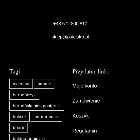
+48 572 800 810
sklep@psiejsko.pl
Tagi
Przydatne linki
akita inu
beagle
Moje konto
berneńczyk
Zamówienie
berneński pies pasterski
Koszyk
bokser
border collie
briard
Regulamin
buldog angielski