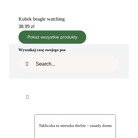
Kubek beagle watching
38.99
zł
Pokaż wszystkie produkty
Wyszukaj rasę swojego psa
Szukaj
Toggle
Navigation
Szukaj
Tabliczka tu mieszka sheltie – zasady domu