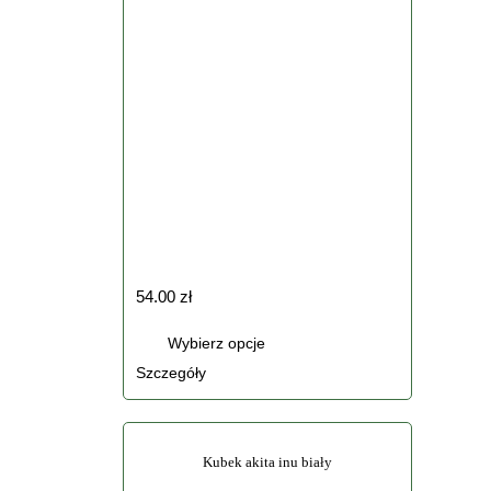
54.00
zł
Ten
Wybierz opcje
produkt
Szczegóły
ma
wiele
wariantów.
Kubek akita inu biały
Opcje