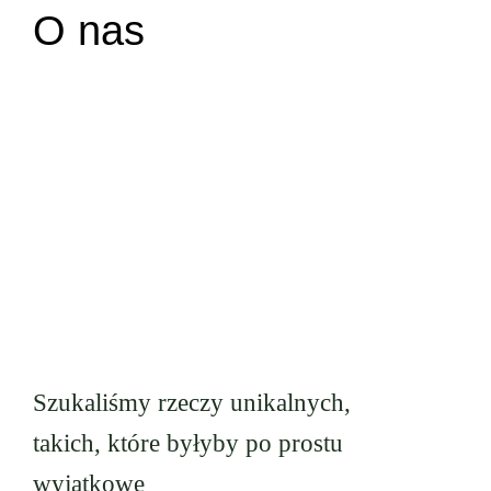
O nas
Drewniane
Tabliczki
Koszulki
Kubki
Akcesoria
Torby
Szukaliśmy rzeczy unikalnych,
takich, które byłyby po prostu
Bez psa ;)
wyjątkowe