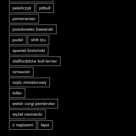
pekińczyk
pitbull
pomeranian
posokowiec bawarski
pudel
shih tzu
spaniel bretoński
staffordshire bull terrier
sznaucer
szpic miniaturowy
toller
welsh corgi pembroke
wyżeł niemiecki
z napisami
łapa