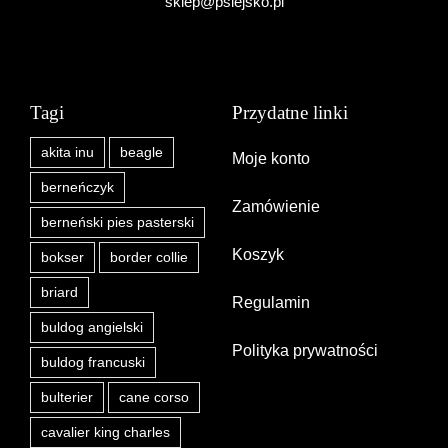
sklep@psiejsko.pl
Tagi
Przydatne linki
akita inu
beagle
Moje konto
berneńczyk
Zamówienie
berneński pies pasterski
Koszyk
bokser
border collie
briard
Regulamin
buldog angielski
Polityka prywatności
buldog francuski
bulterier
cane corso
cavalier king charles