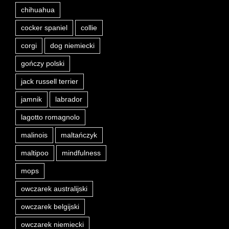
chihuahua
cocker spaniel
collie
corgi
dog niemiecki
gończy polski
jack russell terrier
jamnik
labrador
lagotto romagnolo
malinois
maltańczyk
maltipoo
mindfulness
mops
owczarek australijski
owczarek belgijski
owczarek niemiecki