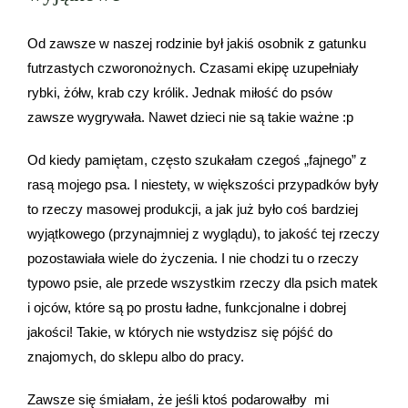
OUTLET
Od zawsze w naszej rodzinie był jakiś osobnik z gatunku
futrzastych czworonożnych. Czasami ekipę uzupełniały
rybki, żółw, krab czy królik. Jednak miłość do psów
Kontakt
zawsze wygrywała. Nawet dzieci nie są takie ważne :p
Moje konto
Od kiedy pamiętam, często szukałam czegoś „fajnego” z
rasą mojego psa. I niestety, w większości przypadków były
to rzeczy masowej produkcji, a jak już było coś bardziej
Z WŁASNYM ZDJĘCIEM
wyjątkowego (przynajmniej z wyglądu), to jakość tej rzeczy
pozostawiała wiele do życzenia. I nie chodzi tu o rzeczy
Koszyk
typowo psie, ale przede wszystkim rzeczy dla psich matek
i ojców, które są po prostu ładne, funkcjonalne i dobrej
jakości! Takie, w których nie wstydzisz się pójść do
Moje konto
znajomych, do sklepu albo do pracy.
Zawsze się śmiałam, że jeśli ktoś podarowałby mi