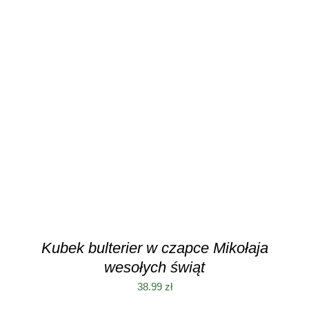
DODAJ DO KOSZYKA
/
SZCZEGÓŁY
Kubek bulterier w czapce Mikołaja
wesołych świąt
38.99
zł