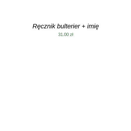
Ręcznik bulterier + imię
31.00
zł
DODAJ DO KOSZYKA
/
SZCZEGÓŁY