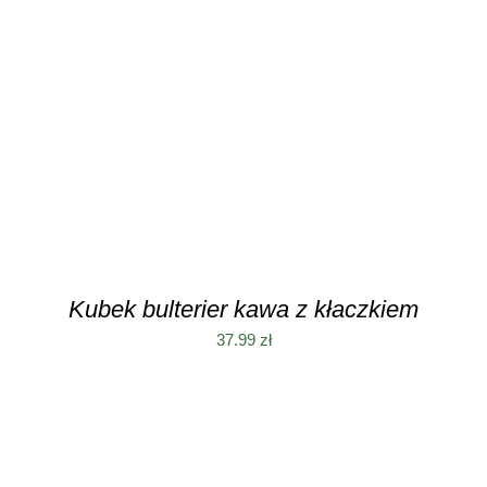
DODAJ DO KOSZYKA
/
SZCZEGÓŁY
Kubek bulterier kawa z kłaczkiem
37.99
zł