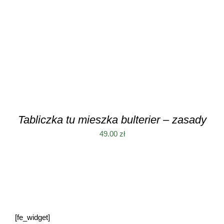
DODAJ DO KOSZYKA
/
SZCZEGÓŁY
Tabliczka tu mieszka bulterier – zasady
49.00
zł
[fe_widget]