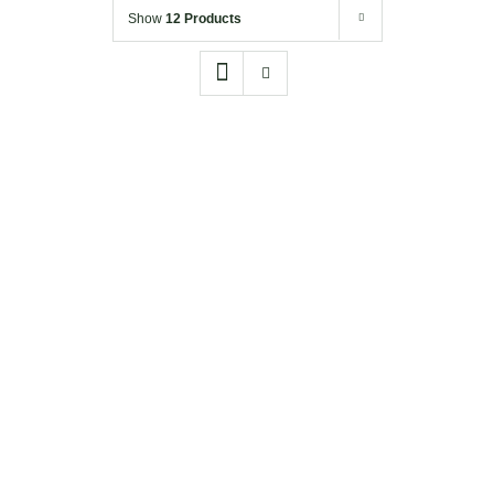
Show
12 Products
Drewniane
Tabliczki
Koszulki
Kubki
Akcesoria
DODAJ DO KOSZYKA
/
SZCZEGÓŁY
Torby
Bez psa ;)