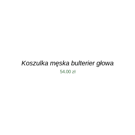
MA
WIELE
WARIANTÓW.
OPCJE
MOŻNA
WYBRAĆ
NA
STRONIE
PRODUKTU
Koszulka męska bulterier głowa
54.00
zł