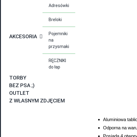
Adresówki
Breloki
Pojemniki
AKCESORIA
na
przysmaki
RĘCZNIKI
do łap
TORBY
BEZ PSA ;)
OUTLET
Z WŁASNYM ZDJĘCIEM
Aluminiowa tabl
Odporna na waru
Posiada 4 otwory