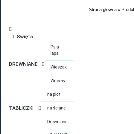
Strona główna
»
Produ
Święta
Psia
łapa
DREWNIANE
Wieszaki
Witamy
na płot
TABLICZKI
na ścianę
Drewniane