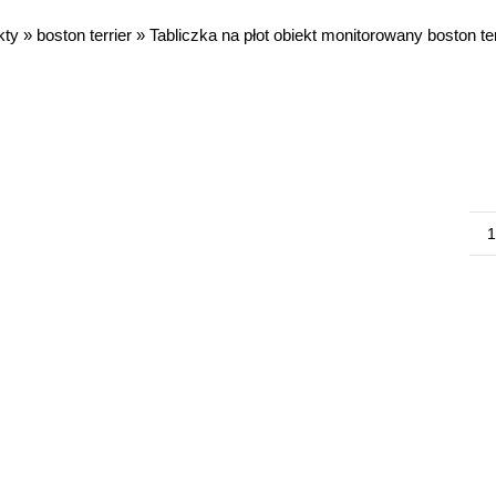
kty
»
boston terrier
»
Tabliczka na płot obiekt monitorowany boston ter