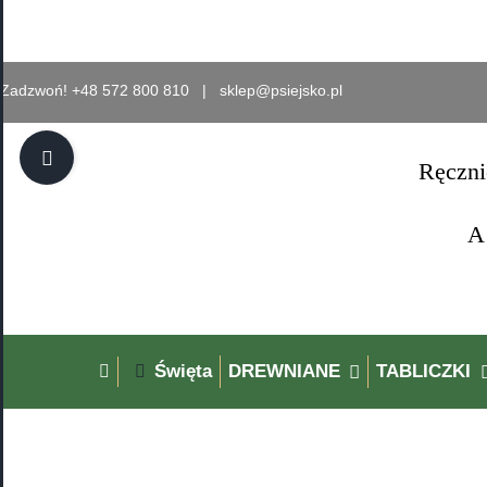
Przejdź
do
zawartości
Zadzwoń! +48 572 800 810 |
sklep@psiejsko.pl
Toggle
Ręczni
Sliding
Bar
A
Area
Święta
DREWNIANE
TABLICZKI