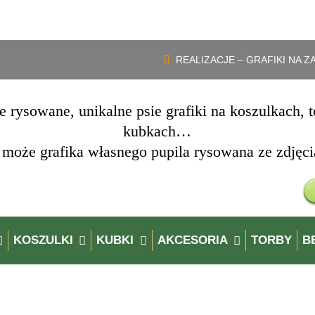
Darmowa dostawa zamówień powyżej 150 zł. Wpisz kod „
dostawa
„
REALIZACJE – GRAFIKI NA 
e rysowane, unikalne psie grafiki na koszulkach, t
kubkach…
 może grafika własnego pupila rysowana ze zdjęci
KOSZULKI
KUBKI
AKCESORIA
TORBY
BE