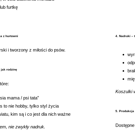
lub furtkę
a z hurtowni
4. Nadruki – 
rski i tworzony z miłości do psów.
wyr
odp
a jak rodzinę
bra
mię
tóre:
Koszulki 
sia mama / psi tata”
s to nie hobby, tylko styl życia
5. Produkcja 
atu, kim są i co jest dla nich ważne
Dostępne
sem, nie zwykły nadruk.