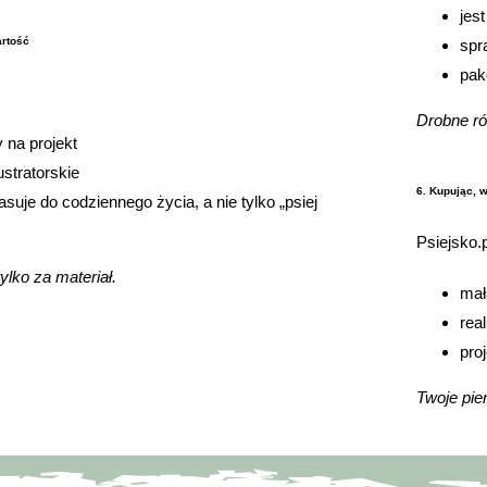
jes
artość
spr
pak
Drobne ró
 na projekt
ustratorskie
6. Kupując, 
asuje do codziennego życia, a nie tylko „psiej
Psiejsko.p
tylko za materiał.
mał
rea
pro
Twoje pien