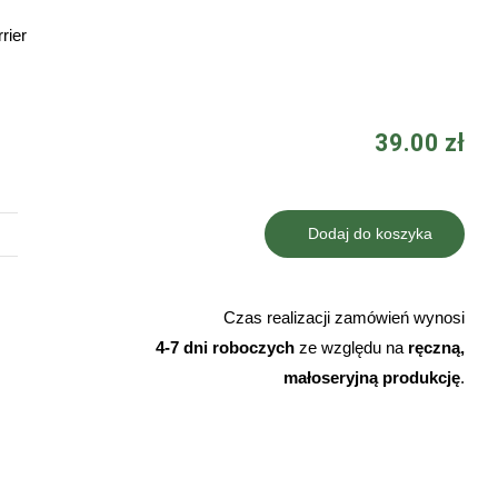
rier
39.00
zł
Dodaj do koszyka
ilość
Tabliczka
na
Czas realizacji zamówień wynosi
płot
4-7 dni roboczych
ze względu na
ręczną,
obiekt
małoseryjną produkcję
.
monitorowany
boston
terrier