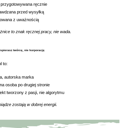
t przygotowywana ręcznie
awdzana przed wysyłką
owana z uważnością
żnice to znak ręcznej pracy, nie wada.
wspierasz twórcę, nie korporację
l to:
a, autorska marka
lna osoba po drugiej stronie
jekt tworzony z pasji, nie algorytmu
iądze zostają w dobrej energii.