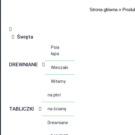
Strona główna
»
Produ
Święta
Psia
łapa
DREWNIANE
Wieszaki
Witamy
na płot
TABLICZKI
na ścianę
Drewniane