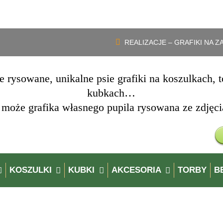
Darmowa dostawa zamówień powyżej 150 zł. Wpisz kod „
dostawa
„
REALIZACJE – GRAFIKI NA 
e rysowane, unikalne psie grafiki na koszulkach, t
kubkach…
 może grafika własnego pupila rysowana ze zdjęci
KOSZULKI
KUBKI
AKCESORIA
TORBY
BE