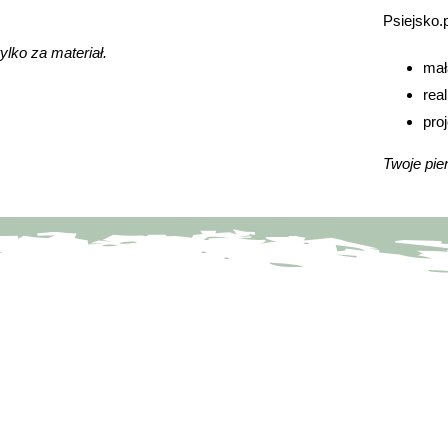
Psiejsko.p
tylko za materiał.
mał
rea
pro
Twoje pien