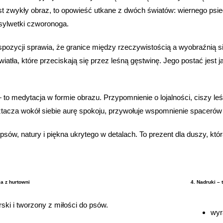
est zwykły obraz, to opowieść utkane z dwóch światów: wiernego psie
 sylwetki czworonoga.
pozycji sprawia, że granice między rzeczywistością a wyobraźnią się 
atła, które przeciskają się przez leśną gęstwinę. Jego postać jest j
 to medytacja w formie obrazu. Przypomnienie o lojalności, ciszy leś
roztacza wokół siebie aurę spokoju, przywołuje wspomnienie spacerów
 psów, natury i piękna ukrytego w detalach. To prezent dla duszy, k
a z hurtowni
4. Nadruki – 
rski i tworzony z miłości do psów.
wyr