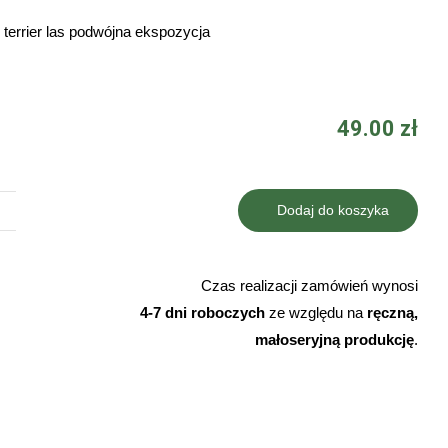
 terrier las podwójna ekspozycja
49.00
zł
Dodaj do koszyka
ilość
Tabliczka
american
Czas realizacji zamówień wynosi
staffordshire
4-7 dni roboczych
ze względu na
ręczną,
terrier
małoseryjną produkcję
.
las
podwójna
ekspozycja