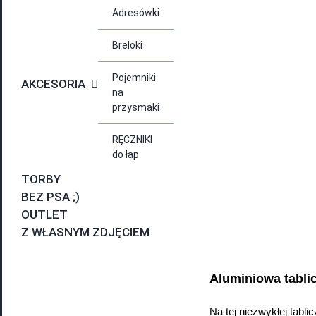
Adresówki
Breloki
Pojemniki
AKCESORIA
na
przysmaki
RĘCZNIKI
do łap
TORBY
BEZ PSA ;)
OUTLET
Z WŁASNYM ZDJĘCIEM
Aluminiowa tabli
Na tej niezwykłej tabli