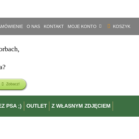
.
ZAMÓWIENIE
O NAS
KONTAKT
MOJE KONTO
KOSZYK
orbach,
a?
Zobacz!
Z PSA ;)
OUTLET
Z WŁASNYM ZDJĘCIEM