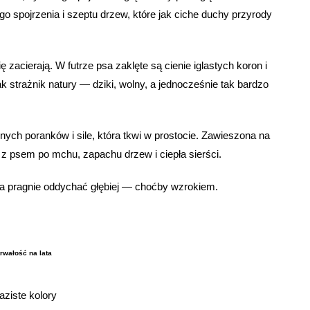
go spojrzenia i szeptu drzew, które jak ciche duchy przyrody
zacierają. W futrze psa zaklęte są cienie iglastych koron i
ak strażnik natury — dziki, wolny, a jednocześnie tak bardzo
nych poranków i sile, która tkwi w prostocie. Zawieszona na
 z psem po mchu, zapachu drzew i ciepła sierści.
tóra pragnie oddychać głębiej — choćby wzrokiem.
trwałość na lata
aziste kolory