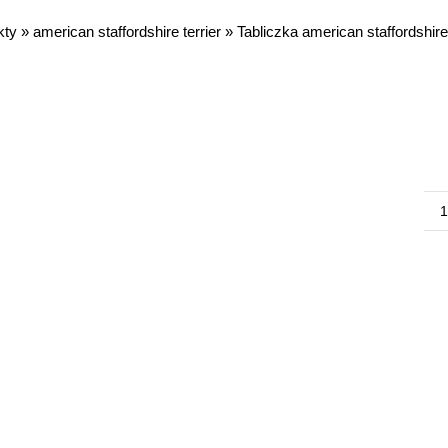
kty
»
american staffordshire terrier
»
Tabliczka american staffordshire