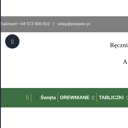
Przejdź
do
zawartości
Zadzwoń! +48 572 800 810 |
sklep@psiejsko.pl
Toggle
Ręczni
Sliding
Bar
A
Area
Święta
DREWNIANE
TABLICZKI