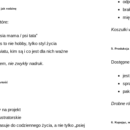
odp
a jak rodzinę
bra
mię
tóre:
Koszulki 
sia mama / psi tata”
s to nie hobby, tylko styl życia
5. Produkcja 
atu, kim są i co jest dla nich ważne
Dostępne
sem, nie zwykły nadruk.
jes
artość
spr
pak
Drobne ró
 na projekt
ustratorskie
6. Kupując, 
asuje do codziennego życia, a nie tylko „psiej