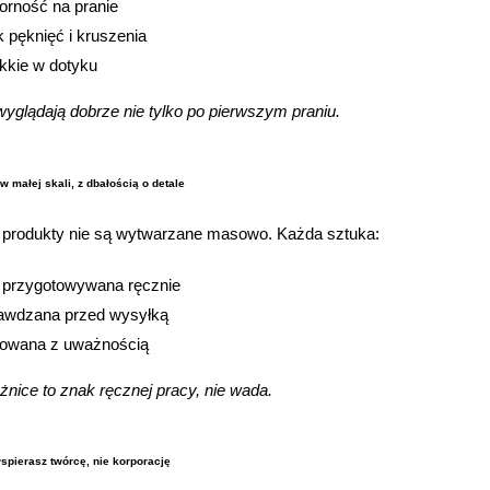
orność na pranie
k pęknięć i kruszenia
kkie w dotyku
wyglądają dobrze nie tylko po pierwszym praniu.
w małej skali, z dbałością o detale
 produkty nie są wytwarzane masowo. Każda sztuka:
t przygotowywana ręcznie
awdzana przed wysyłką
owana z uważnością
żnice to znak ręcznej pracy, nie wada.
wspierasz twórcę, nie korporację