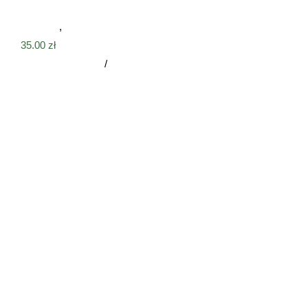
Tabliczki
,
Tabliczki na płot
35.00
zł
Dodaj do koszyka
/
Szczegóły