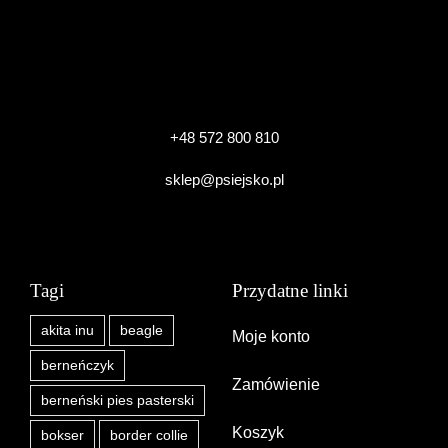
produktu
+48 572 800 810
sklep@psiejsko.pl
Tagi
Przydatne linki
akita inu
beagle
Moje konto
berneńczyk
Zamówienie
berneński pies pasterski
Koszyk
bokser
border collie