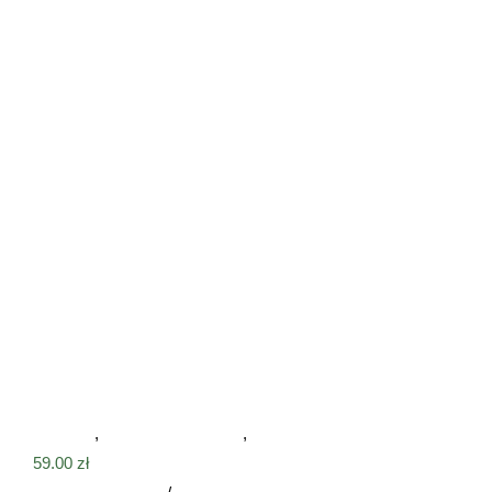
Tabliczka Witamy z psem i łapkami na ścianę
Tabliczki
,
Tabliczki drewniane
,
Witamy
59.00
zł