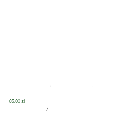
Drewniana psia łapa na ścianę LOVE
Na ścianę
,
Psia łapa
,
Tabliczki drewniane
,
Tabliczki na
ścianę
85.00
zł
Dodaj do koszyka
/
Szczegóły