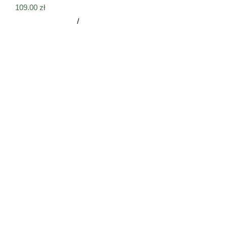
109.00
zł
Dodaj do koszyka
/
Szczegóły