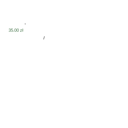
Tabliczka papillon
Tabliczki
,
Tabliczki na płot
35.00
zł
Dodaj do koszyka
/
Szczegóły