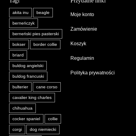
Tagi
Przydatne linki
akita inu
beagle
Moje konto
berneńczyk
Zamówienie
berneński pies pasterski
Koszyk
bokser
border collie
briard
Regulamin
buldog angielski
Polityka prywatności
buldog francuski
bulterier
cane corso
cavalier king charles
chihuahua
cocker spaniel
collie
corgi
dog niemiecki