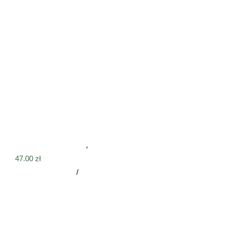
Bombka choinka z Twoim psem + imię
Obraz z Twoim psem
,
ŚWIĘTA
47.00
zł
Dodaj do koszyka
/
Szczegóły