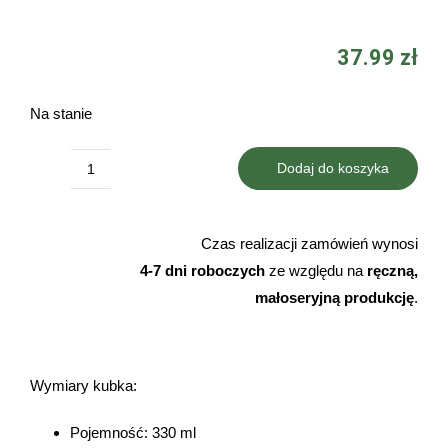
37.99
zł
Na stanie
Dodaj do koszyka
ilość
Kubek
border
Czas realizacji zamówień wynosi
collie
4-7 dni roboczych
ze względu na
ręczną,
w
małoseryjną produkcję
.
czapce
mikołaja
wesołych
Wymiary kubka:
świąt
Pojemność: 330 ml