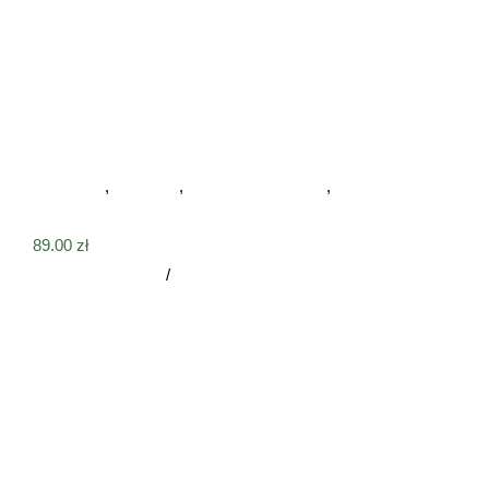
Drewniana psia łapa na ścianę posokowiec bawarski
Na ścianę
,
Psia łapa
,
Tabliczki drewniane
,
Tabliczki na
ścianę
89.00
zł
Dodaj do koszyka
/
Szczegóły