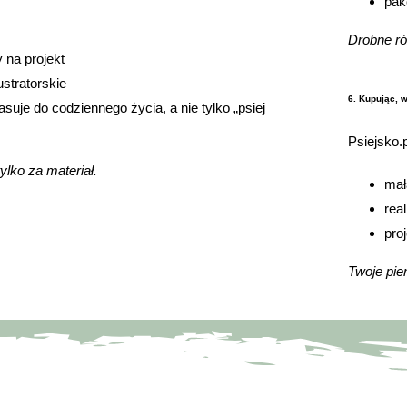
pak
Drobne ró
 na projekt
ustratorskie
6. Kupując, 
asuje do codziennego życia, a nie tylko „psiej
Psiejsko.p
tylko za materiał.
mał
rea
pro
Twoje pien