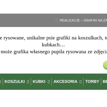
Darmowa dostawa zamówień powyżej 150 zł. Wpisz kod „
dostawa
„
REALIZACJE – GRAFIKI NA 
e rysowane, unikalne psie grafiki na koszulkach, t
kubkach…
 może grafika własnego pupila rysowana ze zdjęci
KOSZULKI
KUBKI
AKCESORIA
TORBY
BE