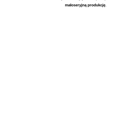
heart
małoseryjną produkcję
.
RASA