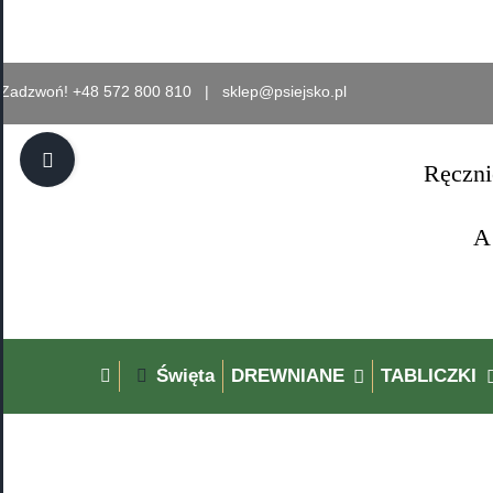
Przejdź
do
zawartości
Zadzwoń! +48 572 800 810 |
sklep@psiejsko.pl
Toggle
Ręczni
Sliding
Bar
A
Area
Święta
DREWNIANE
TABLICZKI