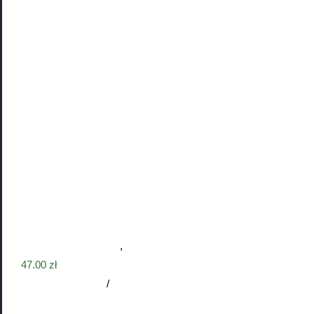
Bombka choinka z Twoim psem + imię
Obraz z Twoim psem
,
ŚWIĘTA
47.00
zł
Dodaj do koszyka
/
Szczegóły