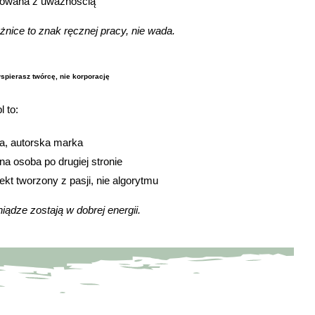
owana z uważnością
żnice to znak ręcznej pracy, nie wada.
wspierasz twórcę, nie korporację
l to:
a, autorska marka
lna osoba po drugiej stronie
jekt tworzony z pasji, nie algorytmu
iądze zostają w dobrej energii.