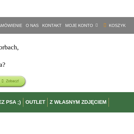
.
ZAMÓWIENIE
O NAS
KONTAKT
MOJE KONTO
KOSZYK
orbach,
a?
Zobacz!
Z PSA ;)
OUTLET
Z WŁASNYM ZDJĘCIEM