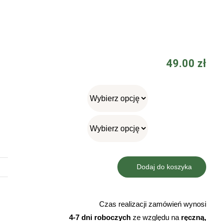
49.00
zł
Dodaj do koszyka
ilość
Koszulka
in
Czas realizacji zamówień wynosi
my
4-7 dni roboczych
ze względu na
ręczną,