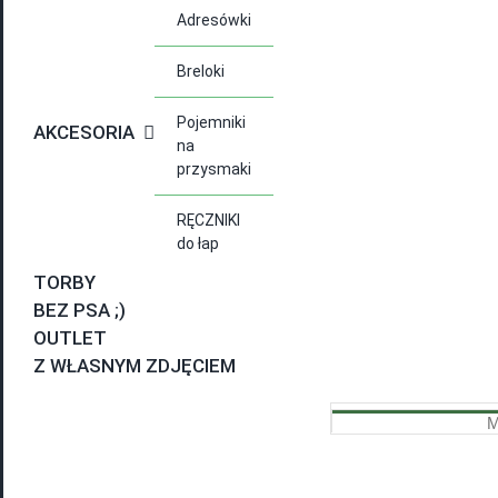
Adresówki
Breloki
Pojemniki
AKCESORIA
na
przysmaki
RĘCZNIKI
do łap
TORBY
BEZ PSA ;)
OUTLET
Z WŁASNYM ZDJĘCIEM
M