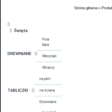
Strona główna
»
Produ
Święta
Psia
łapa
DREWNIANE
Wieszaki
Witamy
na płot
TABLICZKI
na ścianę
Drewniane