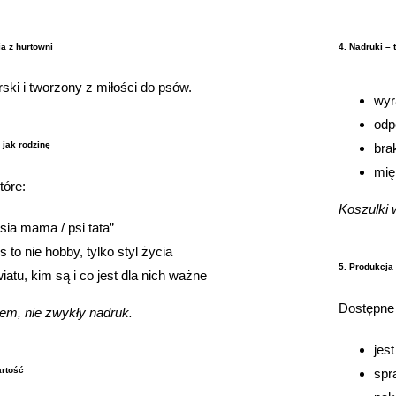
a z hurtowni
4. Nadruki – 
rski i tworzony z miłości do psów.
wyr
odp
a jak rodzinę
bra
mię
tóre:
Koszulki 
sia mama / psi tata”
s to nie hobby, tylko styl życia
5. Produkcja 
atu, kim są i co jest dla nich ważne
Dostępne
sem, nie zwykły nadruk.
jes
artość
spr