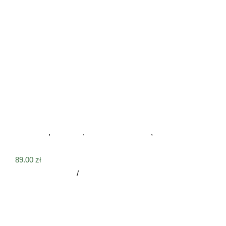
Drewniana psia łapa na ścianę posokowiec bawarski
Na ścianę
,
Psia łapa
,
Tabliczki drewniane
,
Tabliczki na
ścianę
89.00
zł
Dodaj do koszyka
/
Szczegóły