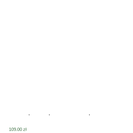
Drewniana psia łapa na ścianę
Na ścianę
,
Psia łapa
,
Tabliczki drewniane
,
Tabliczki na
ścianę
109.00
zł