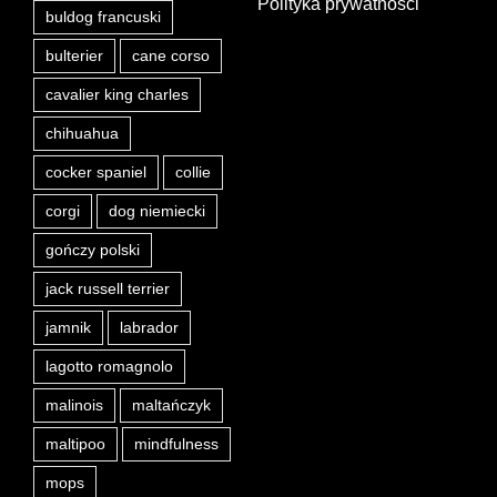
Polityka prywatności
buldog francuski
bulterier
cane corso
cavalier king charles
chihuahua
cocker spaniel
collie
corgi
dog niemiecki
gończy polski
jack russell terrier
jamnik
labrador
lagotto romagnolo
malinois
maltańczyk
maltipoo
mindfulness
mops