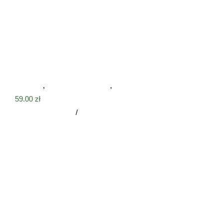
Tabliczka Witamy z psem i łapkami na ścianę
Tabliczki
,
Tabliczki drewniane
,
Witamy
59.00
zł
Dodaj do koszyka
/
Szczegóły