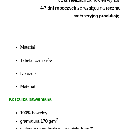
Czas realizacji zamówień wynosi
spędzony
KUBKI
4-7 dni roboczych
ze względu na
ręczną,
OUTLET
z
małoseryjną produkcję
.
psem
AKCESORIA
Kontakt
TORBY
Materiał
Moje konto
Tabela rozmiarów
BEZ PSA ;)
Z WŁASNYM ZDJĘCIEM
Klauzula
OUTLET
Materiał
Koszyk
Koszulka bawełniana
Z WŁASNYM ZDJĘCIEM
Moje konto
100% bawełny
2
gramatura 170 g/m
o klasycznym kroju w kształcie litery T