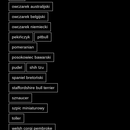
owczarek australijski
owczarek belgijski
owczarek niemiecki
pekińczyk
pitbull
pomeranian
posokowiec bawarski
pudel
shih tzu
spaniel bretoński
staffordshire bull terrier
sznaucer
szpic miniaturowy
toller
welsh corgi pembroke